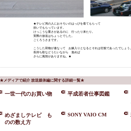
★テレビ局の人におそろいのはっぴを着てもらって
担いでもらっています。
けっこうな重さがあるのに 行ったり来たり。
実際の放送はちょっとでした。
ごくろうさまです。
こうした荷物が連なって お嫁入りとなるとそれは壮観であったでしょう
長持ち歌などうたいながら 進めば
さらに風情がありますね。★
★メディアで紹介 放送媒体編に関する詳細一覧★
一世一代のお買い物
平成若者仕事図鑑
SONY VAIO CM
めざましテレビ も
のの数え方