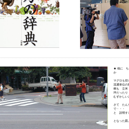
★ 他に 
か
マグロも切
流通単位の
桐も 立米
坪だったり
むずかしい
さて たん
で・・・
と 説明す
となった図