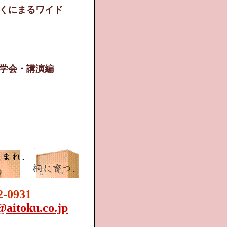
くにまるワイド
学会・講演編
2-0931
@aitoku.co.jp