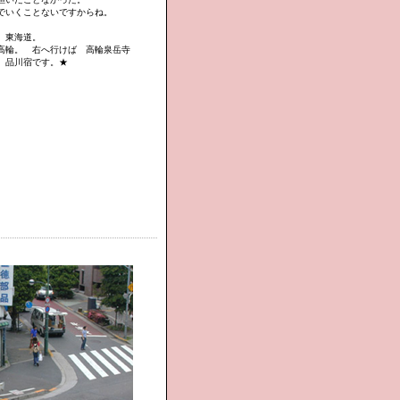
でいくことないですからね。
 東海道。
高輪。 右へ行けば 高輪泉岳寺
 品川宿です。★