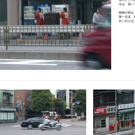
今は 担い
相徳の前は
第一京浜 
左へ行けば