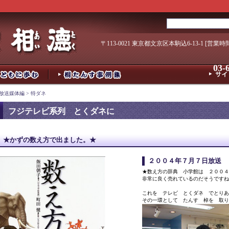
〒113-0021 東京都文京区本駒込6-13-1 [営業時
03-
放送媒体編
>
特ダネ
フジテレビ系列 とくダネに
★かずの数え方で出ました。★
２００４年７月７日放送
★数え方の辞典 小学館は ２００４
非常に良く売れているのだそうですね
これを テレビ とくダネ でとりあ
その一環として たんす 棹を 取り