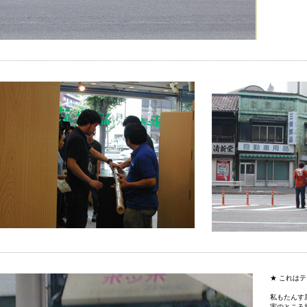
★ これは
私もたんす
実のところ