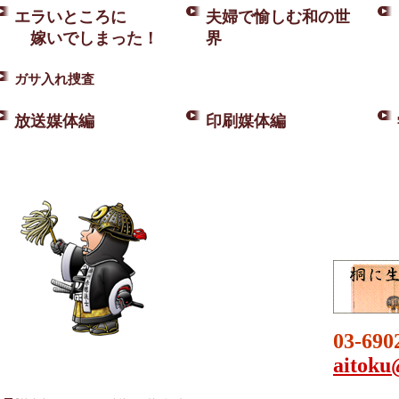
エラいところに
夫婦で愉しむ和の世
嫁いでしまった！
界
ガサ入れ捜査
放送媒体編
印刷媒体編
03-690
aitoku