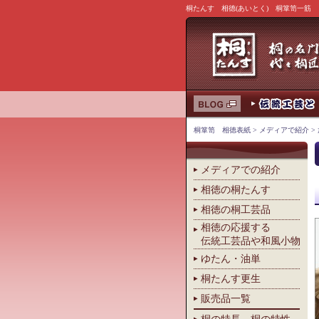
桐たんす 相徳(あいとく) 桐箪笥一筋
桐箪笥 相徳表紙
>
メディアで紹介
>
メディアでの紹介
相徳の桐たんす
相徳の桐工芸品
相徳の応援する
伝統工芸品や和風小物
ゆたん・油単
桐たんす更生
販売品一覧