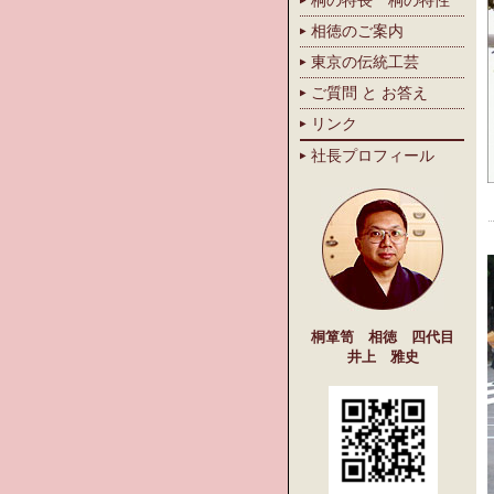
桐の特長 桐の特性
相徳のご案内
東京の伝統工芸
ご質問 と お答え
リンク
社長プロフィール
桐箪笥 相徳 四代目
井上 雅史