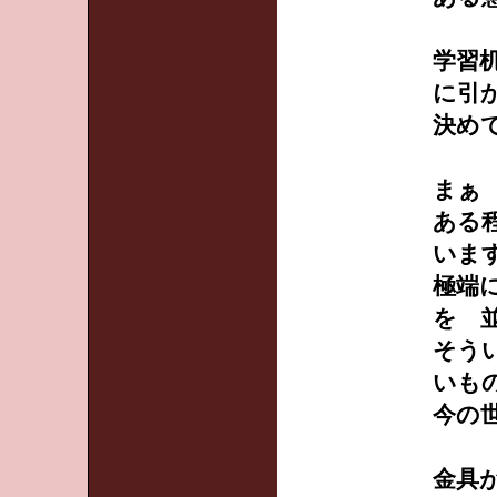
学習
に引
決め
まぁ
ある
いま
極端
を 
そう
いも
今の
金具