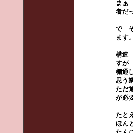
まぁ
者だ
で 
ます
構造
すが
棚通
思う
ただ
が必
たと
ほん
たん