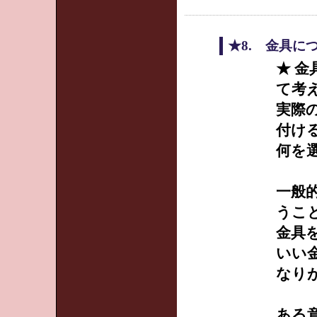
★8. 金具に
★ 
て考
実際
付け
何を
一般
うこ
金具
いい
なり
ある