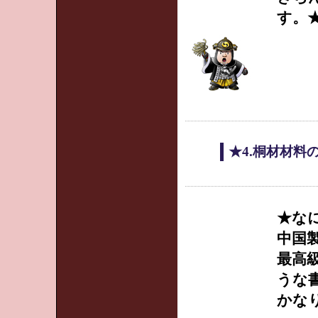
す。
★4.桐材材料
★な
中国
最高
うな
かな