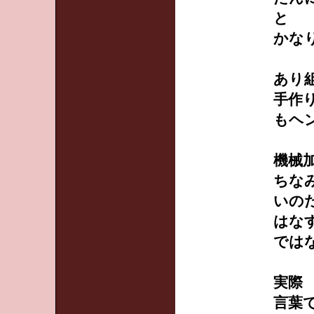
と
かな
あり
手作
もヘ
機械
ちな
いの
はな
では
実際
言葉