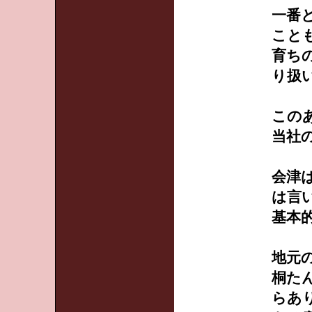
一番
こと
育ち
り扱
この
当社
会津
は言
基本
地元
桐た
らあ