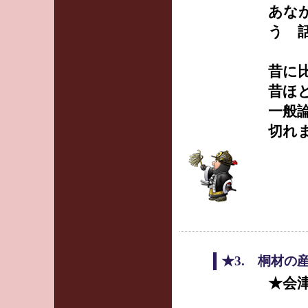
あな
う 
昔に
昔ほ
一般
切れ
★3. 桐材の
★会