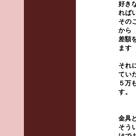
好き
れば
その
から
差額
ます
それ
てい
５万
す。
金具
そう