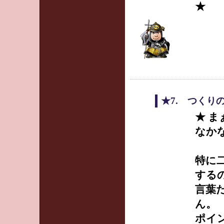
★
★7. つくり
★ 
なか
特に
する
言葉
ん。
ポイ