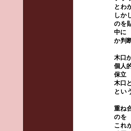
とわ
しか
のを
中に
か判
木口
個人
保立
木口
とい
重ね
のを
これ