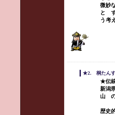
微妙
と 
う考
★2. 桐たん
★伝
新潟
山 
歴史