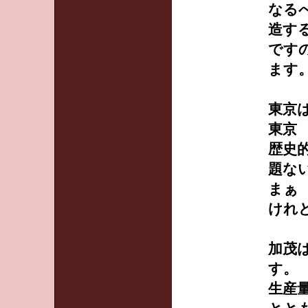
なる
造す
です
ます
東京
東京
歴史
題な
まぁ
けれ
加茂
す。
生産