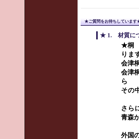
★ご質問をお待ちしています
★ 1. 材質
★桐
りま
会津
会津
ら
その
さら
青森
外国