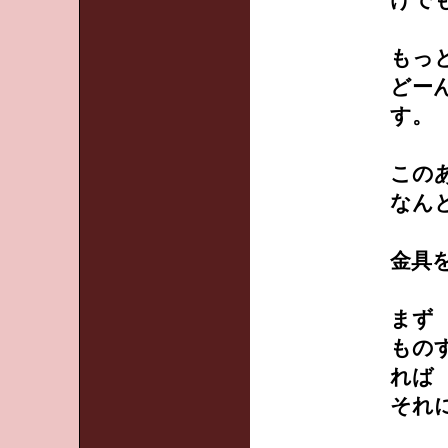
けで
もっ
どー
す。
この
なん
金具
まず
もの
れば
それ