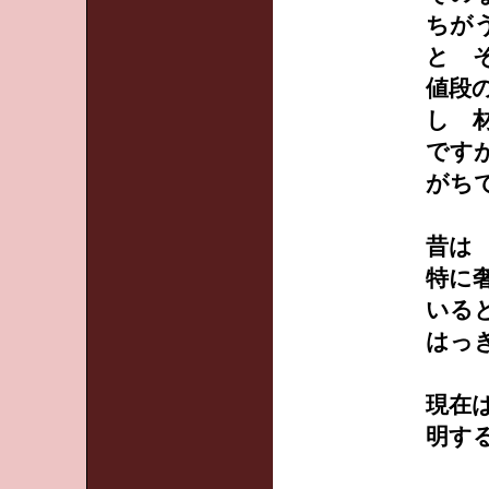
ちが
と 
値段
し 
です
がち
昔は
特に
いる
はっ
現在
明す