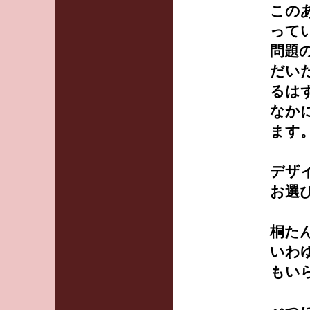
この
って
問題
だい
るは
なか
ます
デザ
お選
桐た
いわ
もい