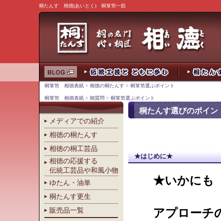
桐たんす 相徳(あいとく) 桐箪笥一筋
桐箪笥 相徳表紙
>
相徳の桐たんす
> 桐箪笥選ぶポイント
桐箪笥 相徳表紙
>
御質問
> 桐箪笥選ぶポイント
桐たんす選びのポイン
メディアでの紹介
相徳の桐たんす
相徳の桐工芸品
★はじめに★
相徳の応援する
伝統工芸品や和風小物
★いかにも
ゆたん・油単
桐たんす更生
販売品一覧
アプローチ