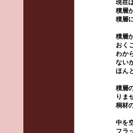
現在
積層
積層
積層
おく
わか
ない
ほん
積層
りま
桐材
中を
フラ