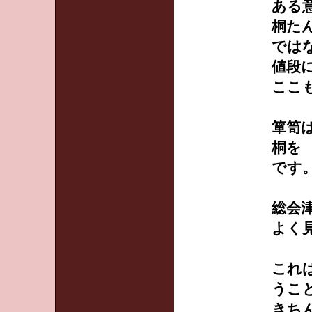
ある
桐た
では
値段
ここ
箪笥
桐を
です
総会
よく
これ
うこ
きち