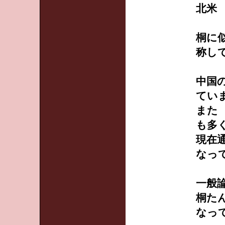
北米
桐に
称し
中国
てい
また
も多
現在
なっ
一般
桐た
なっ