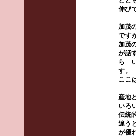
とと
伸び
加茂
です
加茂
が話
ら 
す。
ここ
産地
いろ
伝統
違う
が優