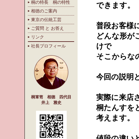
桐の特長 桐の特性
できます。
相徳のご案内
東京の伝統工芸
普段お客様
ご質問 と お答え
どんな形が
リンク
けで
社長プロフィール
そこから
今回の説明
実際に来店
桐箪笥 相徳 四代目
井上 雅史
桐たんすを
考えます。
値段の違い