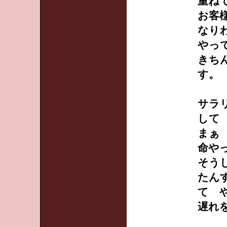
重ね
お客
なり
やっ
きち
す。
サラ
して
まぁ
命や
そう
たん
て 
遅れ