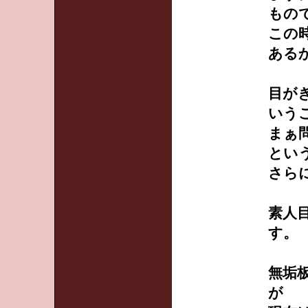
もの
この
ある
目が
いう
まぁ
とい
さら
素人
す。
無垢
が