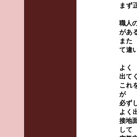
まず
職人
があ
また
て違
よく
出て
これ
が
必ず
よく
接地
して