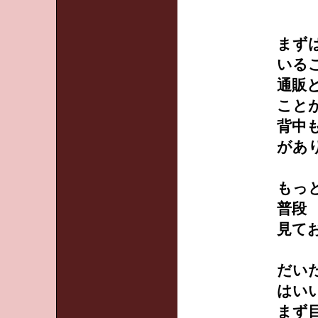
まず
いる
通販
こと
背中
があ
もっ
普段
見て
だい
はい
まず