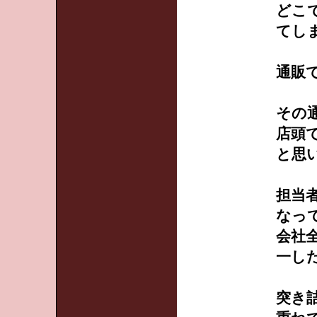
どこ
てし
通販
その
店頭
と思
担当
なっ
会社
一し
突き