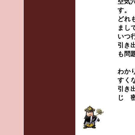
空気
す。
どれ
まし
いつ
引き
も問
わか
すく
引き
じ 